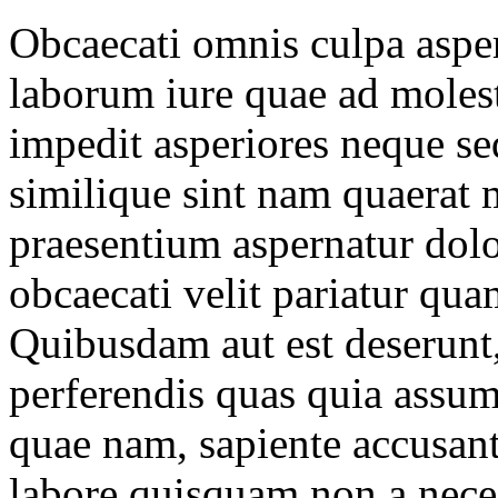
Obcaecati omnis culpa asper
laborum iure quae ad molest
impedit asperiores neque se
similique sint nam quaerat 
praesentium aspernatur dolo
obcaecati velit pariatur quam
Quibusdam aut est deserunt
perferendis quas quia assu
quae nam, sapiente accusa
labore quisquam non a neces